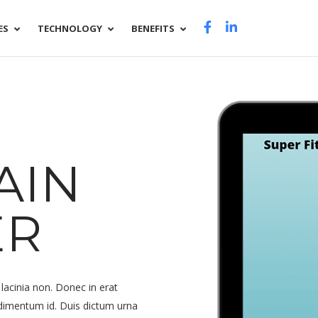
ES
TECHNOLOGY
BENEFITS
AIN
ER
acinia non. Donec in erat
dimentum id. Duis dictum urna